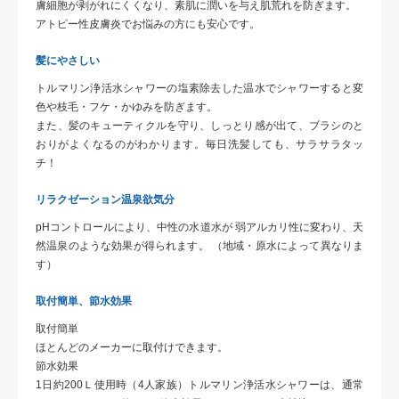
膚細胞が剥がれにくくなり、素肌に潤いを与え肌荒れを防ぎます。
アトピー性皮膚炎でお悩みの方にも安心です。
髪にやさしい
トルマリン浄活水シャワーの塩素除去した温水でシャワーすると変
色や枝毛・フケ・かゆみを防ぎます。
また、髪のキューティクルを守り、しっとり感が出て、ブラシのと
おりがよくなるのがわかります。毎日洗髪しても、サラサラタッ
チ！
リラクゼーション温泉欲気分
pHコントロールにより、中性の水道水が 弱アルカリ性に変わり、天
然温泉のような効果が得られます。 （地域・原水によって異なりま
す）
取付簡単、節水効果
取付簡単
ほとんどのメーカーに取付けできます。
節水効果
1日約200Ｌ使用時（4人家族）トルマリン浄活水シャワーは、通常