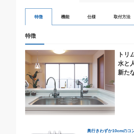
機能
仕様
取付方法
特徴
特徴
トリム
水と
新た
奥行きわずか10cmの